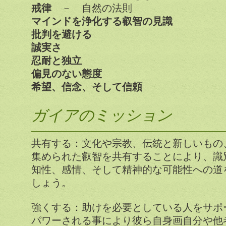
戒律
－ 自然の法則
マインドを浄化する叡智の見識
批判を避ける
誠実さ
忍耐と独立
偏見のない態度
希望、信念、そして信頼
ガイアのミッション
共有する：文化や宗教、伝統と新しいもの
集められた叡智を共有することにより、識
知性、感情、そして精神的な可能性への道
しょう。
強くする：助けを必要としている人をサポ
パワーされる事により彼ら自身画自分や他