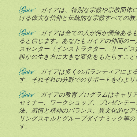
ガイアは、特別な宗教や宗教団体
ける偉大な信仰と伝統的な宗教すべての教
ガイアは全ての人が何か価値ある
ると信じます。あなたもガイアの仲間の一
スセンター（インストラクター、サービス
誰かの生き方に大きな変化をもたらすこと
ガイアは多くのボランティアによ
す。それぞれの分野でのサポートを心より
ガイアの教育プログラムはキャリ
セミナー、ワークショップ、プレゼンテー
法、感情と精神のバランス、異文化的なア
リングスキルとグループダイナミック等の
す。