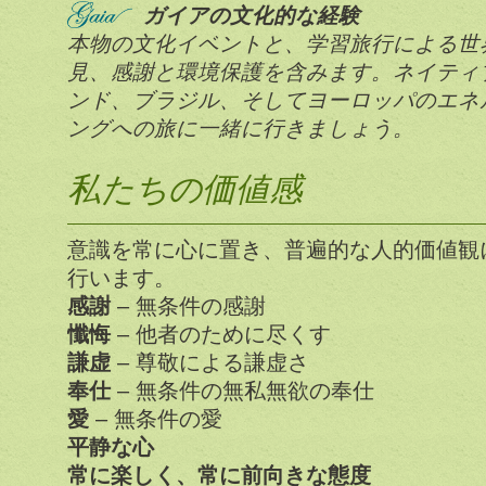
ガイアの文化的な経験
本物の文化イベントと、学習旅行による世
見、感謝と環境保護を含みます。ネイティ
ンド、ブラジル、そしてヨーロッパのエネ
ングへの旅に一緒に行きましょう。
私たちの価値感
意識を常に心に置き、普遍的な人的価値観
行います。
感謝
– 無条件の感謝
懺悔
– 他者のために尽くす
謙虚
– 尊敬による謙虚さ
奉仕
– 無条件の無私無欲の奉仕
愛
– 無条件の愛
平静な心
常に楽しく、常に前向きな態度